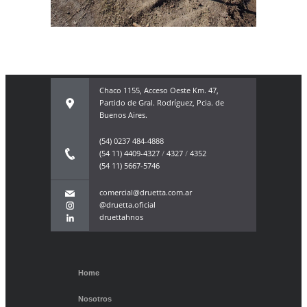
Chaco 1155, Acceso Oeste Km. 47,
Partido de Gral. Rodríguez, Pcia. de
Buenos Aires.
(54) 0237 484-4888
(54 11) 4409-4327
/
4327
/
4352
(54 11) 5667-5746
comercial@druetta.com.ar
@druetta.oficial
druettahnos
Home
Nosotros